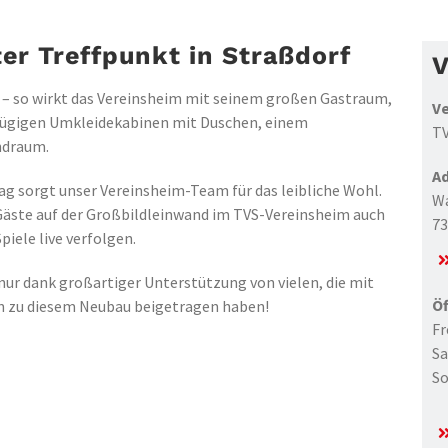
er Treffpunkt in Straßdorf
V
 – so wirkt das Vereinsheim mit seinem großen Gastraum,
Ve
zügigen Umkleidekabinen mit Duschen, einem
TV
ndraum.
A
ag sorgt unser Vereinsheim-Team für das leibliche Wohl.
Wa
 Gäste auf der Großbildleinwand im TVS-Vereinsheim auch
73
ele live verfolgen.
ur dank großartiger Unterstützung von vielen, die mit
Öf
n zu diesem Neubau beigetragen haben!
Fr
Sa
So