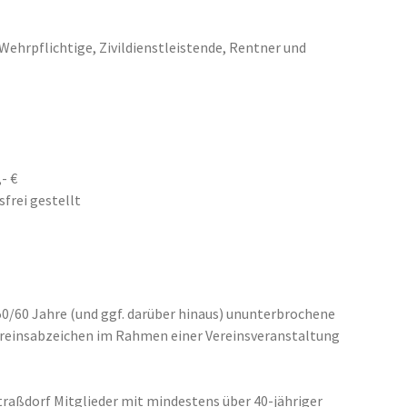
 Wehrpflichtige, Zivildienstleistende, Rentner und
- €
frei gestellt
/50/60 Jahre (und ggf. darüber hinaus) ununterbrochene
ereinsabzeichen im Rahmen einer Vereinsveranstaltung
traßdorf Mitglieder mit mindestens über 40-jähriger