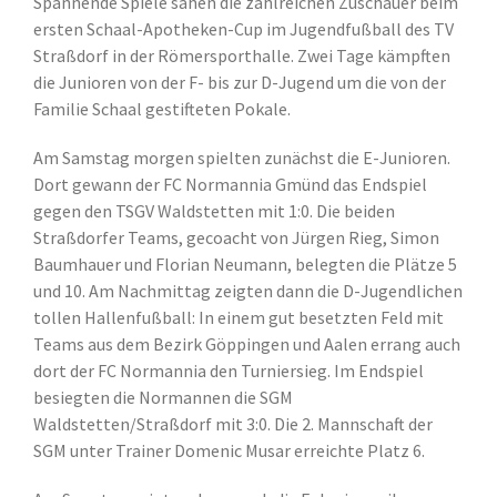
Spannende Spiele sahen die zahlreichen Zuschauer beim
ersten Schaal-Apotheken-Cup im Jugendfußball des TV
Kontakt
Straßdorf in der Römersporthalle. Zwei Tage kämpften
die Junioren von der F- bis zur D-Jugend um die von der
Suche
Familie Schaal gestifteten Pokale.
nach:
Am Samstag morgen spielten zunächst die E-Junioren.
Dort gewann der FC Normannia Gmünd das Endspiel
gegen den TSGV Waldstetten mit 1:0. Die beiden
Straßdorfer Teams, gecoacht von Jürgen Rieg, Simon
Baumhauer und Florian Neumann, belegten die Plätze 5
und 10. Am Nachmittag zeigten dann die D-Jugendlichen
tollen Hallenfußball: In einem gut besetzten Feld mit
Teams aus dem Bezirk Göppingen und Aalen errang auch
dort der FC Normannia den Turniersieg. Im Endspiel
besiegten die Normannen die SGM
Waldstetten/Straßdorf mit 3:0. Die 2. Mannschaft der
SGM unter Trainer Domenic Musar erreichte Platz 6.