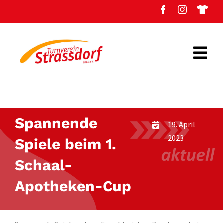
Zum
Inhalt
springen
Togg
Navi
Verein
Turnen
Spannende
19. April
2023
Spiele beim 1.
Fußball
Schaal-
Volleyball
Apotheken-Cup
Radsport
Fitness