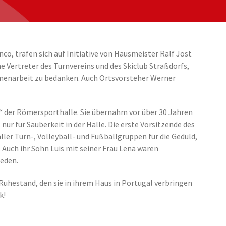
co, trafen sich auf Initiative von Hausmeister Ralf Jost
e Vertreter des Turnvereins und des Skiclub Straßdorfs,
mmenarbeit zu bedanken. Auch Ortsvorsteher Werner
e“ der Römersporthalle. Sie übernahm vor über 30 Jahren
r für Sauberkeit in der Halle. Die erste Vorsitzende des
ler Turn-, Volleyball- und Fußballgruppen für die Geduld,
. Auch ihr Sohn Luis mit seiner Frau Lena waren
eden.
 Ruhestand, den sie in ihrem Haus in Portugal verbringen
k!