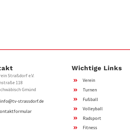
takt
Wichtige Links
ein Straßdorf e.V.
Verein
nstraße 118
Schwäbisch Gmünd
Turnen
Fußball
:
info@tv-strassdorf.de
Volleyball
ontaktformular
Radsport
Fitness