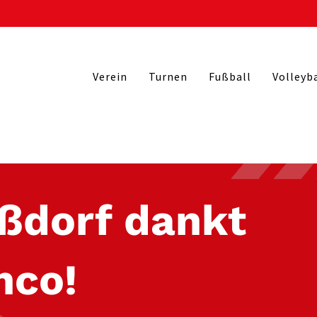
Verein
Turnen
Fußball
Volleyb
aßdorf dankt
nco!