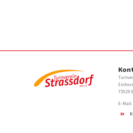
Kon
Turnver
Einhor
73529 
E-Mail
K