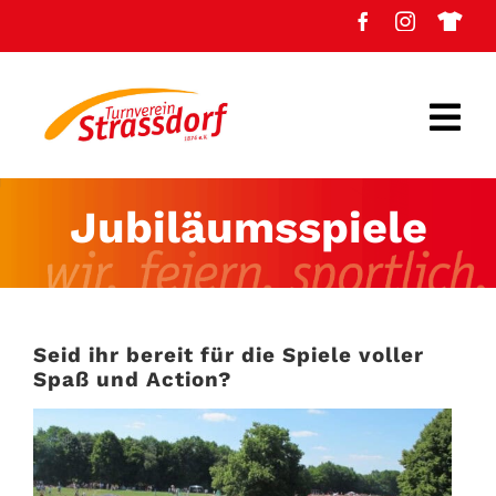
Zum
Inhalt
springen
Togg
Navi
Verein
Jubiläumsspiele
Turnen
Fußball
Seid ihr bereit für die Spiele voller
Volleyball
Spaß und Action?
Radsport
Fitness