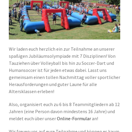
Kontakt
Suche
nach:
Wir laden euch herzlich ein zur Teilnahme an unserer
spaßigen Jubiläumsolympiade mit 7 Disziplinen! Von
Tauziehen über Volleyball bis hin zu Soccer-Dart und
Humansoccer ist für jeden etwas dabei. Lasst uns
gemeinsam einen tollen Nachmittag voller sportlicher
Herausforderungen und guter Laune für alle
Altersklassen erleben!
Also, organisiert euch zu 6 bis 8 Teammitgliedern ab 12
Jahren (eine Person davon mindestens 16 Jahre) und
meldet euch über unser
Online-Formular
an!
Wir freuen uns auf eure Teilnahme und können es kaum